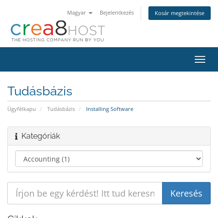
Magyar
Bejelentkezés
Kosár megtekintése
Váltá
a
navig
Tudásbázis
Ügyfélkapu
Tudásbázis
Installing Software
Kategóriák