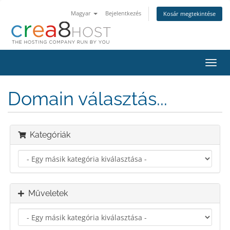
Magyar
Bejelentkezés
Kosár megtekintése
Váltá
a
navig
Domain választás...
Kategóriák
Műveletek