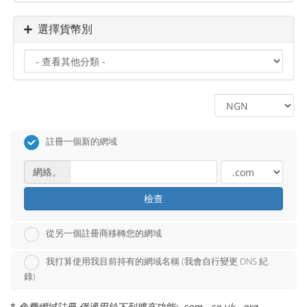
選擇貨幣別
註冊一個新的網域
網絡。
檢查
從另一個註冊商移轉您的網域
我打算使用我目前持有的網域名稱 (我會自行變更 DNS 紀
錄)
*
免費網域註冊 僅適用於下列擴充功能: .com, .co.uk, .org,