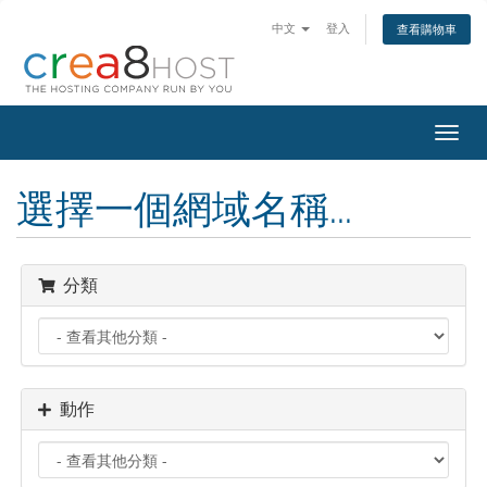
中文
登入
查看購物車
切
換
導
選擇一個網域名稱...
覽
分類
動作