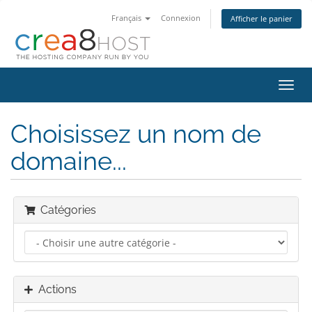
Français
Connexion
Afficher le panier
Bascu
la
navig
Choisissez un nom de
domaine...
Catégories
Actions