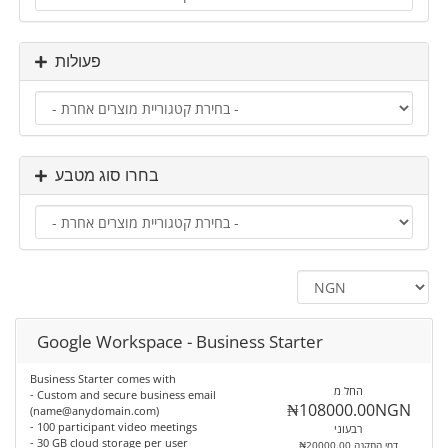
פעולות
בחרו סוג מטבע
Google Workspace - Business Starter
Business Starter comes with
החל מ
- Custom and secure business email
₦108000.00NGN
(name@anydomain.com)
- 100 participant video meetings
רבעוני
- 30 GB cloud storage per user
₦20000.00 דמי התקנה