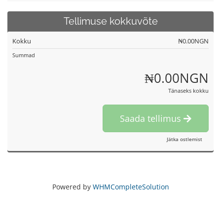
Tellimuse kokkuvõte
Kokku
₦0.00NGN
Summad
₦0.00NGN
Tänaseks kokku
Saada tellimus
Jätka ostlemist
Powered by
WHMCompleteSolution