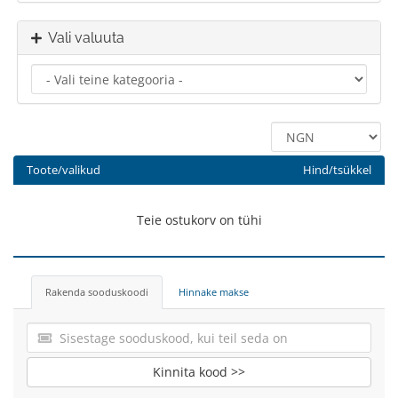
Vali valuuta
Toote/valikud
Hind/tsükkel
Teie ostukorv on tühi
Rakenda sooduskoodi
Hinnake makse
Kinnita kood >>