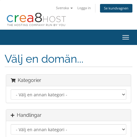
Svenska
Logga in
Se kundvagnen
Växla
navig
Välj en domän...
Kategorier
Handlingar