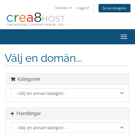
Svenska
Logga in
Se kundvagnen
Växla
navig
Välj en domän...
Kategorier
Handlingar