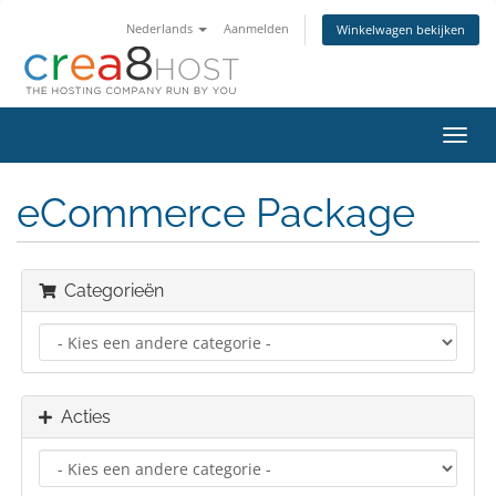
Nederlands
Aanmelden
Winkelwagen bekijken
Navig
in-/u
eCommerce Package
Categorieën
Acties