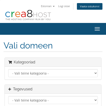
Estonian
Logi sisse
Vaata ostukorvi
Lülit
navig
Vali domeen
Kategooriad
Tegevused